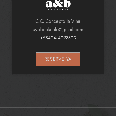
C.C. Concepto la Viña
aybbookcafe@gmail.com
+58424-4098803
RESERVE YA